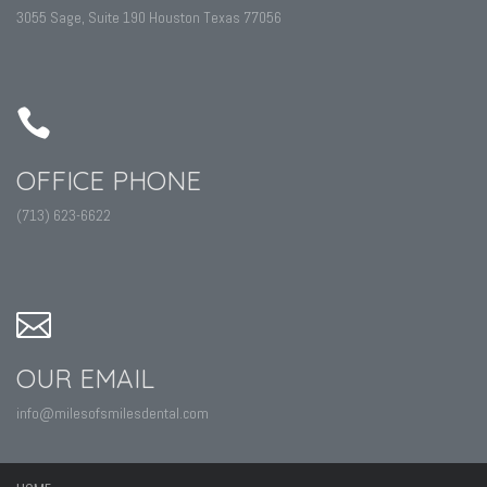
3055 Sage, Suite 190 Houston Texas 77056
OFFICE PHONE
(713) 623-6622
OUR EMAIL
info@milesofsmilesdental.com