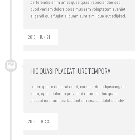
perferendis enim amet quae quasi repudiandae sed
quod veniam dolore possimus rem voluptatum eveniet
eligendi quis fugiat aliquam sunt similique aut adipisci.
2013
JUN 21
HIC QUASI PLACEAT IURE TEMPORA
Lorem ipsum dolor sit amet, consectetur adipisicing elit.
Iusto, optio, dolorum provident rerum aut hic quasi
placeat iure tempora laudantium ipsa ad debitis unde?
2012
DEC 31