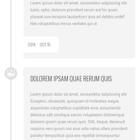
Lorem ipsum dolor sit amet, consectetur adipisicing elit.
Iusto, optio, dolorum provident rerum aut hic quasi
placeat iure tempora laudantium ipsa ad debitis unde?
Iste voluptatibus minus veritatis qui ut.
2014
OCT 15
DOLOREM IPSAM QUAE RERUM QUIS
Lorem ipsum dolor sit amet, consectetur adipisicing elit.
Excepturi, obcaecati, quisquam id molestias eaque
asperiores voluptatibus cupiditate error assumenda
delectus odit similique earum voluptatem doloremque
dolorem ipsam quae rerum quis. Odit, itaque, deserunt
corporis vero ipsum nisi eius odio natus ullam provident
pariatur temporibus quia eos repellat consequuntur